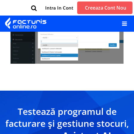
Creeaza Cont Nou
Intra In Cont
← Previous
Next →
Testează programul de
facturare și gestiune stocuri,