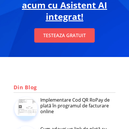
acum cu Asistent AI
integrat!
TESTEAZA GRATUIT
Din Blog
Implementare Cod QR RoPay de
plată în programul de facturare
online
Cum adaugi un link de plată cu