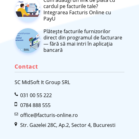
cardul pe facturile tale?
Integrarea Facturis Online cu
PayU
Plătește facturile furnizorilor
direct din programul de facturare
— fără să mai intri în aplicația
bancară
Contact
SC MidSoft It Group SRL
031 00 55 222
0784 888 555
office@facturis-online.ro
Str. Gazelei 28C, Ap.2, Sector 4, Bucuresti