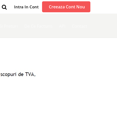
Creeaza Cont Nou
Intra In Cont
 Si Preturi
De Ce Facturis
API
Contact