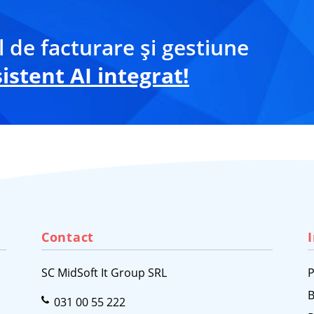
 de facturare și gestiune
stent AI integrat!
Contact
SC MidSoft It Group SRL
P
B
031 00 55 222