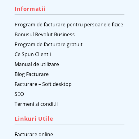
Informatii
Program de facturare pentru persoanele fizice
Bonusul Revolut Business
Program de facturare gratuit
Ce Spun Clientii
Manual de utilizare
Blog Facturare
Facturare – Soft desktop
SEO
Termeni si conditii
Linkuri Utile
Facturare online