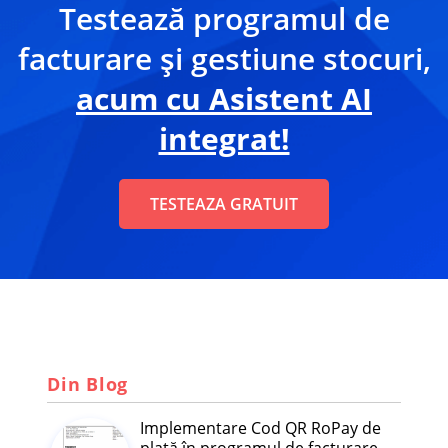
Testează programul de
facturare și gestiune stocuri,
acum cu Asistent AI
integrat!
TESTEAZA GRATUIT
Din Blog
Implementare Cod QR RoPay de
plată în programul de facturare