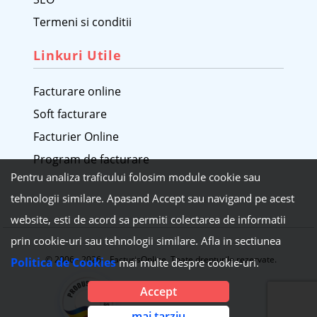
Termeni si conditii
Linkuri Utile
Facturare online
Soft facturare
Facturier Online
Program de facturare
Pentru analiza traficului folosim module cookie sau
tehnologii similare. Apasand Accept sau navigand pe acest
website, esti de acord sa permiti colectarea de informatii
prin cookie-uri sau tehnologii similare. Afla in sectiunea
© 2006 - 2026 FacturisOnline. Toate drepturile rezervate.
Politica de Cookies
mai multe despre cookie-uri.
Accept
mai tarziu