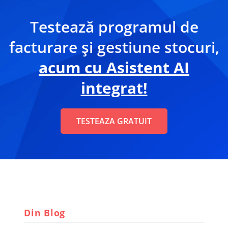
Testează programul de
facturare și gestiune stocuri,
acum cu Asistent AI
integrat!
TESTEAZA GRATUIT
Din Blog