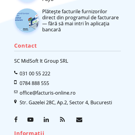
Plătește facturile furnizorilor
direct din programul de facturare
— fără să mai intri în aplicația
bancară
Contact
SC MidSoft It Group SRL
031 00 55 222
0784 888 555
office@facturis-online.ro
Str. Gazelei 28C, Ap.2, Sector 4, Bucuresti
Informatii