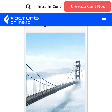
Creeaza Cont Nou
Intra In Cont
← Previous
Next →