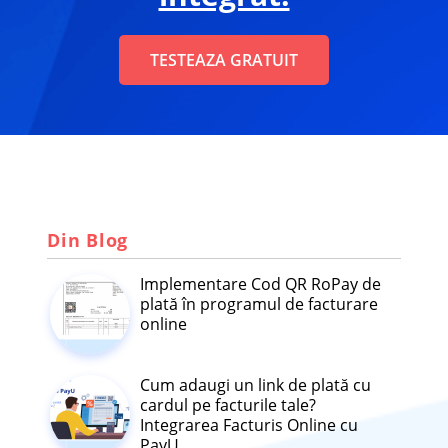
TESTEAZA GRATUIT
Din Blog
Implementare Cod QR RoPay de
plată în programul de facturare
online
Cum adaugi un link de plată cu
cardul pe facturile tale?
Integrarea Facturis Online cu
PayU